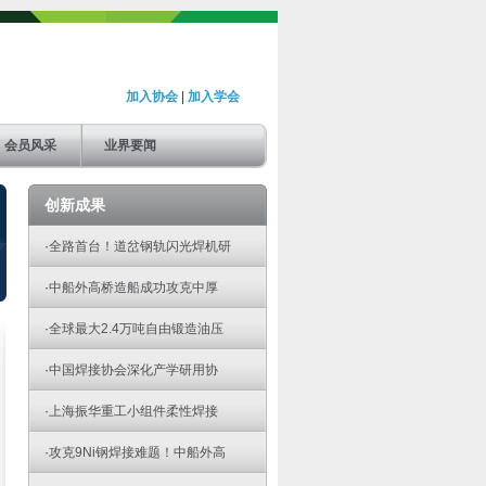
加入协会
|
加入学会
会员风采
业界要闻
创新成果
·
全路首台！道岔钢轨闪光焊机研
·
中船外高桥造船成功攻克中厚
·
全球最大2.4万吨自由锻造油压
·
中国焊接协会深化产学研用协
·
上海振华重工小组件柔性焊接
·
攻克9Ni钢焊接难题！中船外高