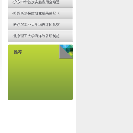
·
沪东中华首次实船应用全熔透
·
哈焊所热裂纹研究成果荣登《
·
哈尔滨工业大学冯吉才团队突
·
北京理工大学海洋装备研制超
推荐