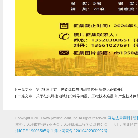
上一篇文章：
第 29 届北京・埃森焊接与切割展览会 预登记正式开启
下一篇文章：
关于征集焊接领域前沿科学问题、工程技术难题 和产业技术问
网站法律声明
|
隐
Copyright © 2010 www.tjweldnet.com, Inc. All rights reserved.
主办：天津市焊接行业协会；天津机械工程学会焊接分会 地址：南开区红旗路19
津ICP备19008505号-1
津公网安备 12010402000992号